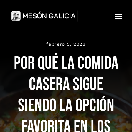
Skip
to
Togg
content
Navi
HOME
febrero 5, 2026
NOSOTROS
Por qué la comida
PRODUCTOS
casera sigue
MENÚS
siendo la opción
CARTAS
NOTICIAS
favorita en los