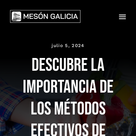
Skip
to
Togg
content
Navi
HOME
julio 5, 2024
NOSOTROS
Descubre la
PRODUCTOS
importancia de
MENÚS
los métodos
CARTAS
NOTICIAS
efectivos de