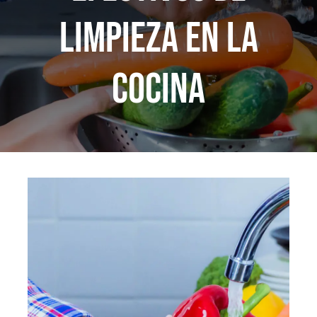
CONTACTO
limpieza en la
TRABAJA CON NOSOTROS
cocina
FAQS