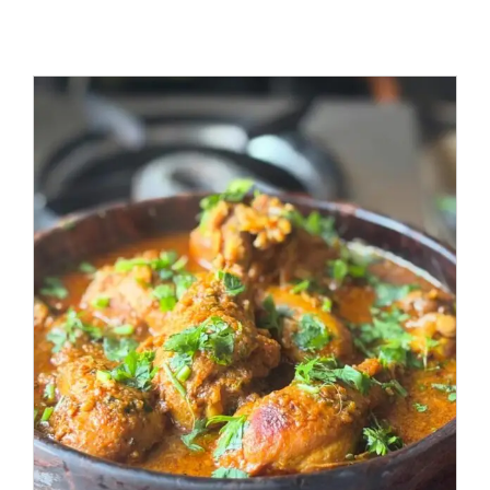
Por qué la comida casera sigue
siendo la opción favorita en los
restaurantes tradicionales
Alimentos
Cocina saludable
Postres
Productos naturales