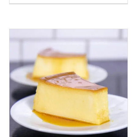
Los Mejores Postres Caseros
Para Disfrutar Hasta El Final
Alimentos
Cocina saludable
Postres
Productos naturales