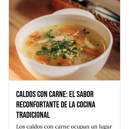
CONTACTO
Caldos con Carne: El Sabor
TRABAJA CON NOSOTROS
Reconfortante de la Cocina
FAQS
Tradicional
Alimentos
Cocina saludable
Postres
Productos naturales
Caldos con Carne: El Sabor
Reconfortante de la Cocina
Tradicional
Los caldos con carne ocupan un lugar