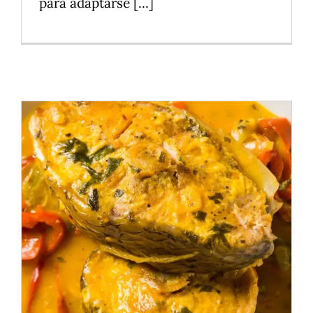
para adaptarse [...]
Descubre Por Qué El Consumo De
Pescado Es Clave En Una
Alimentación Saludable
Alimentos
Cocina saludable
Postres
Productos naturales