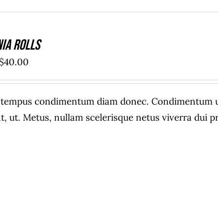
nia Rolls
Rango
$
40.00
de
precios:
e tempus condimentum diam donec. Condimentum ull
desde
, ut. Metus, nullam scelerisque netus viverra dui
$20.00
hasta
$40.00