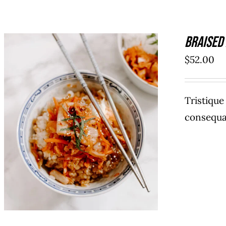
Braised
$
52.00
Tristiqu
consequat
AÑADIR AL CARRITO
/
DETAILS