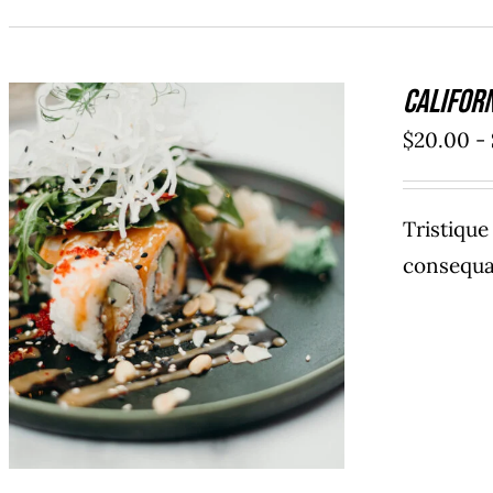
Califor
$
20.00
-
Tristiqu
consequat
SELECCIONAR OPCIONES
/
DETAILS