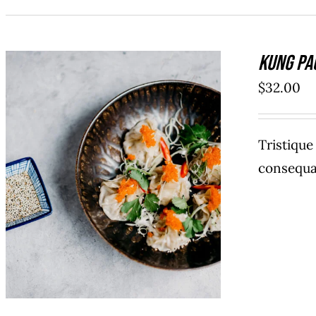
Kung Pa
$
32.00
Tristiqu
consequat
AÑADIR AL CARRITO
/
DETAILS