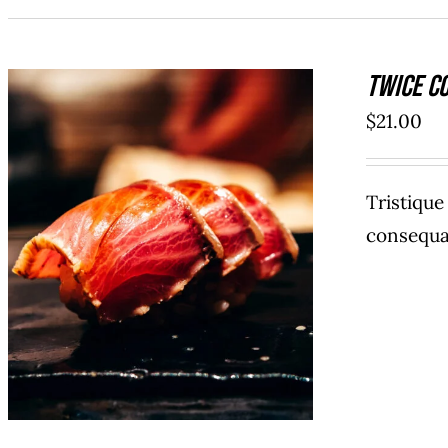
Twice C
$
21.00
Tristiqu
consequat
AÑADIR AL CARRITO
/
DETAILS