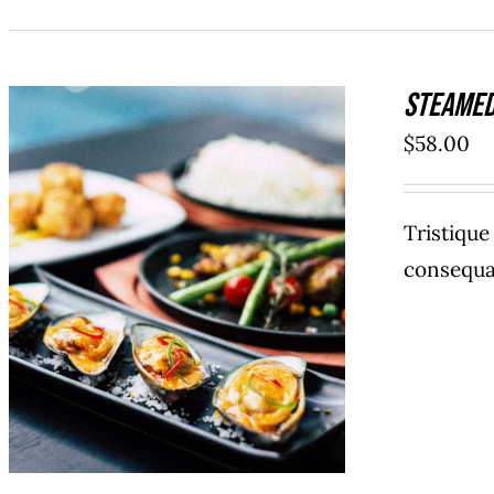
Steamed
$
58.00
Tristiqu
consequat
AÑADIR AL CARRITO
/
DETAILS