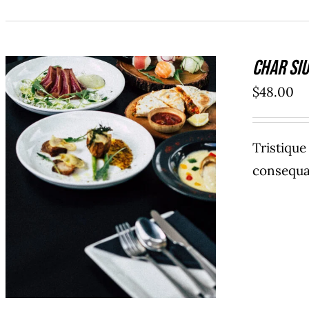
Char Siu
$
48.00
Tristiqu
consequat
AÑADIR AL CARRITO
/
DETAILS