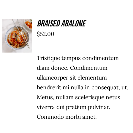
CONTACTO
TRABAJA CON NOSOTROS
Braised Abalone
AÑADIR
AL
$
52.00
FAQS
CARRITO
/
DETAILS
Tristique tempus condimentum
diam donec. Condimentum
ullamcorper sit elementum
hendrerit mi nulla in consequat, ut.
Metus, nullam scelerisque netus
viverra dui pretium pulvinar.
Commodo morbi amet.