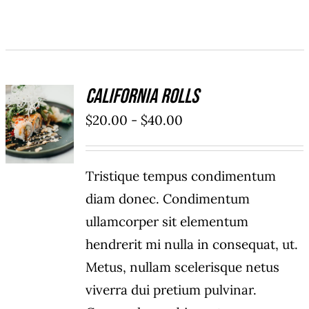
California Rolls
SELECCIONAR
Rango
$
20.00
-
$
40.00
OPCIONES
/
de
DETAILS
precios:
Tristique tempus condimentum
desde
diam donec. Condimentum
$20.00
ullamcorper sit elementum
hasta
hendrerit mi nulla in consequat, ut.
$40.00
Metus, nullam scelerisque netus
viverra dui pretium pulvinar.